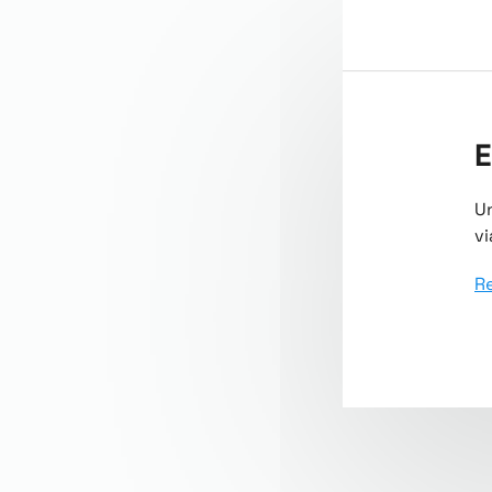
E
Un
vi
Re